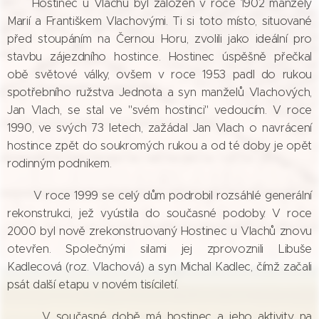
Hostinec u Vlachů byl založen v roce 1902 manžely
Marií a Františkem Vlachovými. Ti si toto místo, situované
před stoupáním na Černou Horu, zvolili jako ideální pro
stavbu zájezdního hostince. Hostinec úspěšně přečkal
obě světové války, ovšem v roce 1953 padl do rukou
spotřebního ružstva Jednota a syn manželů Vlachových,
Jan Vlach, se stal ve "svém hostinci" vedoucím. V roce
1990, ve svých 73 letech, zažádal Jan Vlach o navrácení
hostince zpět do soukromých rukou a od té doby je opět
rodinným podnikem.
V roce 1999 se celý dům podrobil rozsáhlé generální
rekonstrukci, jež vyústila do současné podoby. V roce
2000 byl nově zrekonstruovaný Hostinec u Vlachů znovu
otevřen. Společnými silami jej zprovoznili Libuše
Kadlecová (roz. Vlachová) a syn Michal Kadlec, čímž začali
psát další etapu v novém tisíciletí.
V současné době má hostinec a jeho aktivity na