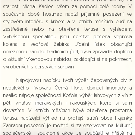
starosti Michal Kadlec, všem za pomoci celé rodiny. V
současné době hostinec nabízí příjemné posezení ve
stylovém interiéru s krbem a v letních měsících buď na
zastřešené nebo na otevřené terase s výhledem.
Vyhlášenou specialitou jsou čerstvě pečená vepřová
kolena a vepřová žebírka. Jídelní lístek, obsahující
omezenou nabídku tradičních jídel, bývá zpravidla doplněn
o aktuální víkendovou nabídku, zakládající si na pokrmech,
vyrobených s čerstvých surovin.
Nápojovou nabídku tvoří výběr čepovaných piv z
nedalekého Pivovaru Černá Hora, domácí limonády a
nealko nápoje společnosti Kofola, výběr lahvových z vín z
pěti vinařsví moravských i rakouských, které si sami
dovážíme. V letních měsících bývá otevřena prostorná
terasa, nabízející výhled na protější stráň obce Hajánky.
Zahradní posezení je možné si zarezervovat na kulturní,
společenské i soukromé akce. Je součástí je hřiště na