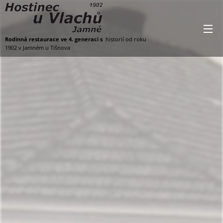
Rodinná restaurace ve 4. generaci s
historií od roku
1902 v Jamném u Tišnova